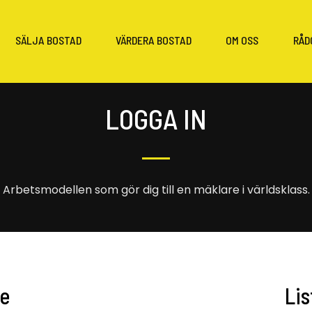
SÄLJA BOSTAD
VÄRDERA BOSTAD
OM OSS
RÅD
LOGGA IN
Arbetsmodellen som gör dig till en mäklare i världsklass.
re
Li